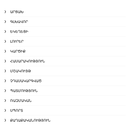
ԱՐՑԱԽ
ԳԼԽԱՎՈՐ
ԵԿԵՂԵՑԻ
ԼՈՒՐԵՐ
ԿԱՐԾԻՔ
ՀԱՍԱՐԱԿՈՒԹՅՈՒՆ
ՄՇԱԿՈՒՅԹ
ՉԴԱՍԱԿԱՐԳՎԱԾ
ՊԱՏՄՈՒԹՅՈՒՆ
ՌԱԶՄԱԿԱՆ
ՍՊՈՐՏ
ՔԱՂԱՔԱԿԱՆՈՒԹՅՈՒՆ