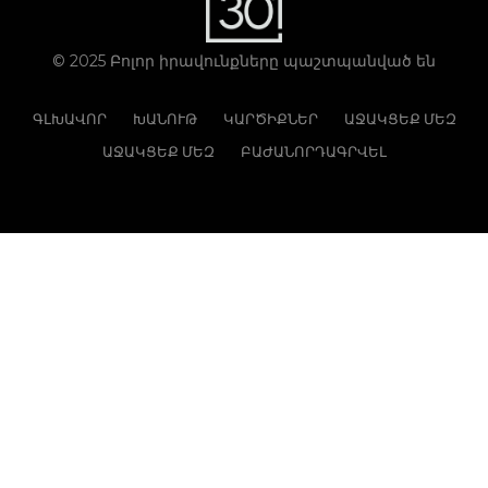
© 2025 Բոլոր իրավունքները պաշտպանված են
ԳԼԽԱՎՈՐ
ԽԱՆՈՒԹ
ԿԱՐԾԻՔՆԵՐ
ԱՋԱԿՑԵՔ ՄԵԶ
ԱՋԱԿՑԵՔ ՄԵԶ
ԲԱԺԱՆՈՐԴԱԳՐՎԵԼ