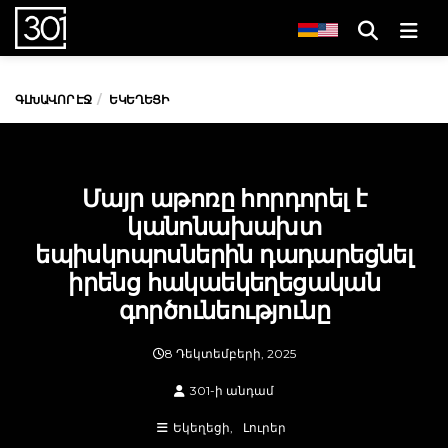
Men
ԳԼԽԱՎՈՐ ԷՋ
ԵԿԵՂԵՑԻ
Մայր աթոռը հորդորել է
կանոնախախտ
եպիսկոպոսներին դադարեցնել
իրենց հակաեկեղեցական
գործունեությունը
8 Դեկտեմբերի, 2025
301-ի անդամ
Եկեղեցի
Լուրեր