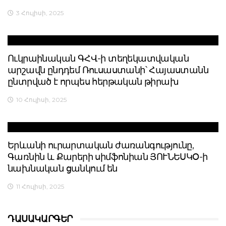
3 Հուլիսի, 2025
Ուկրաինական ԳՀՎ-ի տեղեկատվական
արշավն ընդդեմ Ռուսաստանի՝ Հայաստանն
ընտրված է որպես հերթական թիրախ
10 Հուլիսի, 2025
Երևանի ուրարտական ժառանգությունը,
Գառնին և Քարերի սիմֆոնիան ՅՈՒՆԵՍԿՕ-ի
նախնական ցանկում են
11 Հուլիսի, 2025
ԴԱՍԱԿԱՐԳԵՐ