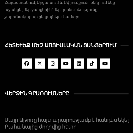
Հայաստանում, Արցախում և Սփյուռքում։ Խնդրում ենք
աջակցել մեր ջանքերին՝ մեր գործունեությունը
շարունակաբար ընդլայնելու համար։
ՀԵՏԵՒԵՔ ՄԵԶ ՍՈՑԻԱԼԱԿԱՆ ՑԱՆՑԵՐՈՒՄ
ՎԵՐՋԻՆ ԳՐԱՌՈՒՄՆԵՐԸ
Մայր Աթոռը հայտարարությամբ է հանդես եկել
Քահանայից ժողովից հետո