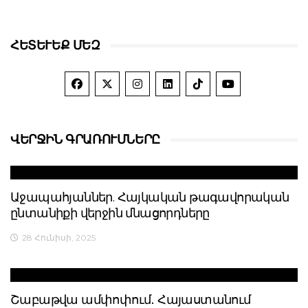
ՀԵՏԵՒԵՔ ՄԵԶ
ՎԵՐՋԻՆ ԳՐԱՌՈՒՄՆԵՐԸ
Աջապահյաններ. Հայկական թագավորական
ընտանիքի վերջին մնացորդները
28 Հունիսի, 2025
Շաբաթվա ամփոփում․ Հայաստանում