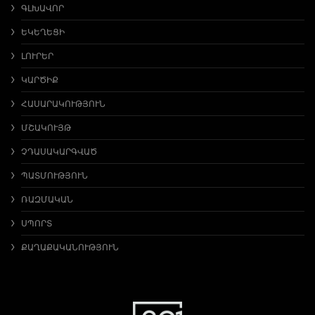
ԳԼԽԱՎՈՐ
ԵԿԵՂԵՑԻ
ԼՈՒՐԵՐ
ԿԱՐԾԻՔ
ՀԱՍԱՐԱԿՈՒԹՅՈՒՆ
ՄՇԱԿՈՒՅԹ
ՉԴԱՍԱԿԱՐԳՎԱԾ
ՊԱՏՄՈՒԹՅՈՒՆ
ՌԱԶՄԱԿԱՆ
ՍՊՈՐՏ
ՔԱՂԱՔԱԿԱՆՈՒԹՅՈՒՆ