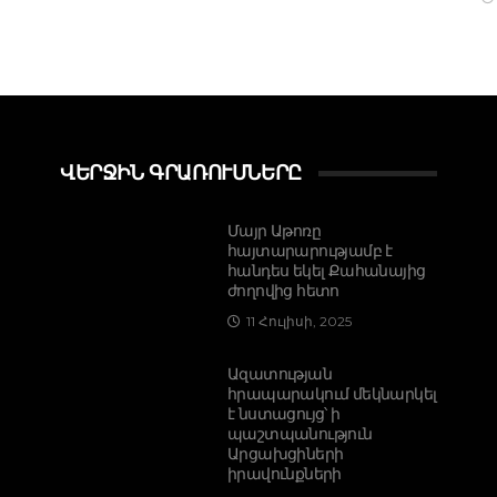
ՎԵՐՋԻՆ ԳՐԱՌՈՒՄՆԵՐԸ
Մայր Աթոռը
հայտարարությամբ է
հանդես եկել Քահանայից
ժողովից հետո
11 Հուլիսի, 2025
Ազատության
հրապարակում մեկնարկել
է նստացույց՝ ի
պաշտպանություն
Արցախցիների
իրավունքների