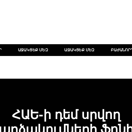
Ր
ԱՋԱԿՑԵՔ ՄԵԶ
ԱՋԱԿՑԵՔ ՄԵԶ
ԲԱԺԱՆՈՐ
ՀԱԵ-ի դեմ սրվող
արձակումների ֆոն