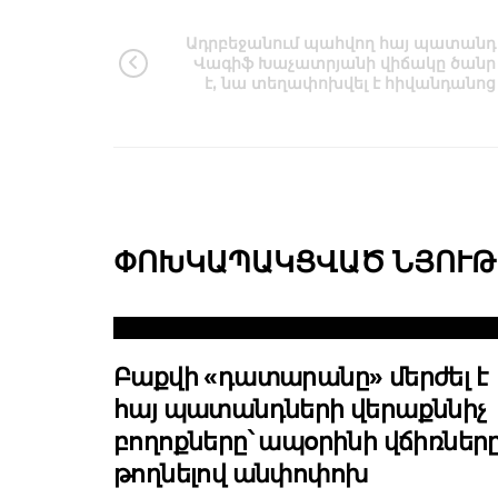
Ադրբեջանում պահվող հայ պատանդ
Վագիֆ Խաչատրյանի վիճակը ծանր
է, նա տեղափոխվել է հիվանդանոց
ՓՈԽԿԱՊԱԿՑՎԱԾ ՆՅՈՒԹ
Բաքվի «դատարանը» մերժել է
հայ պատանդների վերաքննիչ
բողոքները՝ ապօրինի վճիռներ
թողնելով անփոփոխ