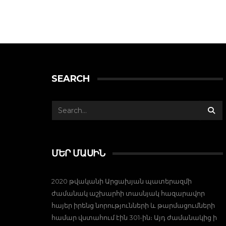
SEARCH
ՄԵՐ ՄԱՍԻՆ
2020 թվականի Արցախյան պատերազմի
ժամանակ աշխարհի տասնյակ հազարավոր
հայեր իրենց նորությունների և թարմացումների
համար վստահում էին 301-ին։ Այդ ժամանակից ի