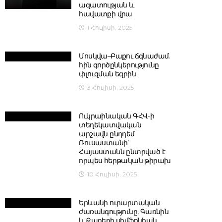
ազատության և
հավատքի վրա
1 Հուլիսի, 2025
Մոսկվա–Բաքու ճգնաժամ.
հին գործընկերությունը
փլուզման եզրին
3 Հուլիսի, 2025
Ուկրաինական ԳՀՎ-ի
տեղեկատվական
արշավն ընդդեմ
Ռուսաստանի՝
Հայաստանն ընտրված է
որպես հերթական թիրախ
10 Հուլիսի, 2025
Երևանի ուրարտական
ժառանգությունը, Գառնին
և Քարերի սիմֆոնիան