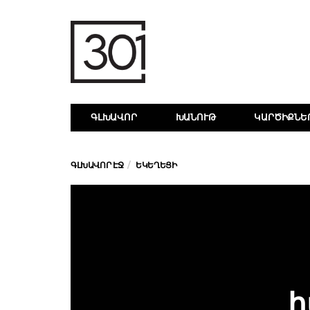
ԳԼԽԱՎՈՐ
ԽԱՆՈՒԹ
ԿԱՐԾԻՔՆԵ
ԳԼԽԱՎՈՐ ԷՋ
ԵԿԵՂԵՑԻ
հ