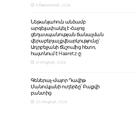
6 Օգոստոսի, 2026
Նեթանյահուն անձամբ
արգելափակել է Հայոց
ցեղասպանության ճանաչման
վերաբերյալ քվեարկությունը՝
Ադրբեջանի ճնշումից հետո,
հայտնում է Haaretz-ը
21 Հուլիսի, 2026
Գեներալ–մայոր Դավիթ
Մանուկյանի ուղերձը՝ Բաքվի
բանտից
20 Հուլիսի, 2026