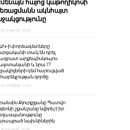
մենայն հայոց կաթողիկոսի
հեռացմանն ակնհայտ
ջակցությունը
23 Հուլիսի, 2026
ԱԿ-ի փորձագետները
արցականի տակ են դրել
ագրատ արքեպիսկոպոս
ալստանյանի և նրա 17
ջակիցների դեմ հարուցված
հաբեկչության գործը
20 Հուլիսի, 2026
րանսիս Քյուրքջյանը Պատվո
եգեոնի շքանշանը նվիրել է իր
եղասպանությունը
երապրած նախնիներին
16 Հուլիսի, 2026