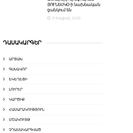
ՅՈՒՆԵՍԿՕ-ի նախնական
ցանկում են
11 Հուլիսի, 2025
ԴԱՍԱԿԱՐԳԵՐ
ԱՐՑԱԽ
ԳԼԽԱՎՈՐ
ԵԿԵՂԵՑԻ
ԼՈՒՐԵՐ
ԿԱՐԾԻՔ
ՀԱՍԱՐԱԿՈՒԹՅՈՒՆ
ՄՇԱԿՈՒՅԹ
ՉԴԱՍԱԿԱՐԳՎԱԾ