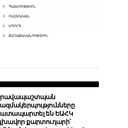
ՊԱՏՄՈՒԹՅՈՒՆ
ՌԱԶՄԱԿԱՆ
ՍՊՈՐՏ
ՔԱՂԱՔԱԿԱՆՈՒԹՅՈՒՆ
Իրավապաշտպան
ազմակերպությունները
դատապարտել են ԵԱՀԿ
լխավոր քարտուղարի՝