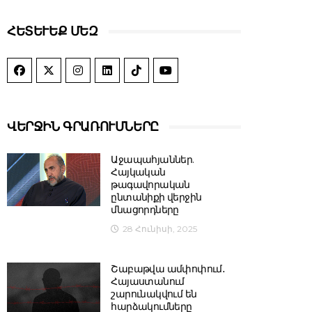
ՀԵՏԵՒԵՔ ՄԵԶ
ՎԵՐՋԻՆ ԳՐԱՌՈՒՄՆԵՐԸ
Աջապահյաններ.
Հայկական
թագավորական
ընտանիքի վերջին
մնացորդները
28 Հունիսի, 2025
Շաբաթվա ամփոփում․
Հայաստանում
շարունակվում են
հարձակումները