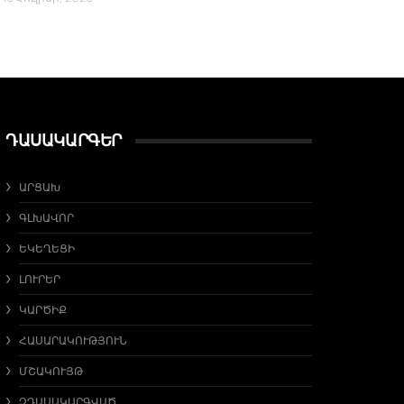
ԴԱՍԱԿԱՐԳԵՐ
ԱՐՑԱԽ
ԳԼԽԱՎՈՐ
ԵԿԵՂԵՑԻ
ԼՈՒՐԵՐ
ԿԱՐԾԻՔ
ՀԱՍԱՐԱԿՈՒԹՅՈՒՆ
ՄՇԱԿՈՒՅԹ
ՉԴԱՍԱԿԱՐԳՎԱԾ