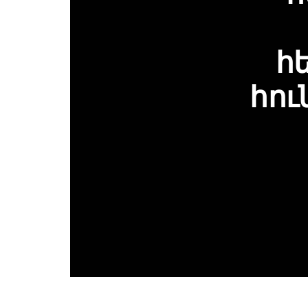
հ
հու