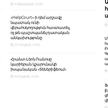
Ա
6 Օգոստոսի, 2026
ա
«HelpCourt»-ի դեմ արշավը
նպատակ ունի
վերահսկողություն հաստատել,
ոչ թե պաշտպանել դատական
անկախությունը
Մ
հ
20 Հուլիսի, 2026
Բ
Գ
ա
Հրանտ-Լեոն Ռանոսը
ա
կարիերան կշարունակի
իսպանական «Տեներիֆեում»
16 Հուլիսի, 2026
Ֆ
լ
ց
վ