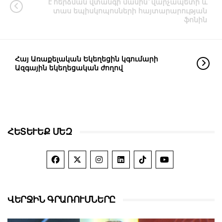
է հերձման վտանգի մասին՝ վարչապետի և
տաս եպիսկոպոսների հայտարարության
ֆոնին
Հայ Առաքելական Եկեղեցին կգումարի
Ազգային եկեղեցական ժողով
ՀԵՏԵՒԵՔ ՄԵԶ
ՎԵՐՋԻՆ ԳՐԱՌՈՒՄՆԵՐԸ