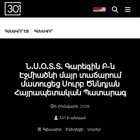
Men
ԳԼԽԱՎՈՐ ԷՋ
ԳԼԽԱՎՈՐ
Ն.Ս.Օ.Տ.Տ. Գարեգին Բ-ն
Էջմիածնի մայր տաճարում
մատուցեց Սուրբ Ծննդյան
Հայրապետական Պատարագ
6 Հունվարի, 2026
301-ի անդամ
Գլխավոր
Եկեղեցի
Լուրեր