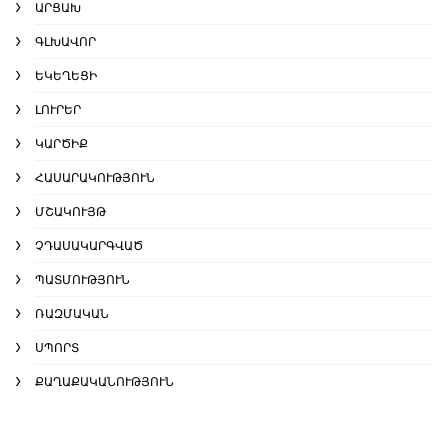
ԱՐՑԱԽ
ԳԼԽԱՎՈՐ
ԵԿԵՂԵՑԻ
ԼՈՒՐԵՐ
ԿԱՐԾԻՔ
ՀԱՍԱՐԱԿՈՒԹՅՈՒՆ
ՄՇԱԿՈՒՅԹ
ՉԴԱՍԱԿԱՐԳՎԱԾ
ՊԱՏՄՈՒԹՅՈՒՆ
ՌԱԶՄԱԿԱՆ
ՍՊՈՐՏ
ՔԱՂԱՔԱԿԱՆՈՒԹՅՈՒՆ