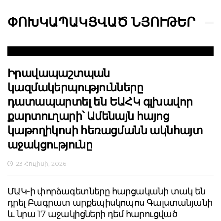
ՓՈԽԿԱՊԱԿՑՎԱԾ ՆՅՈՒԹԵՐ
Իրավապաշտպան
կազմակերպությունները
դատապարտել են ԵԱՀԿ գլխավոր
քարտուղարի՝ Ամենայն հայոց
կաթողիկոսի հեռացմանն ակնհայտ
աջակցությունը
23 Հուլիսի, 2026
ՄԱԿ-ի փորձագետները հարցականի տակ են
դրել Բագրատ արքեպիսկոպոս Գալստանյանի
և նրա 17 աջակիցների դեմ հարուցված