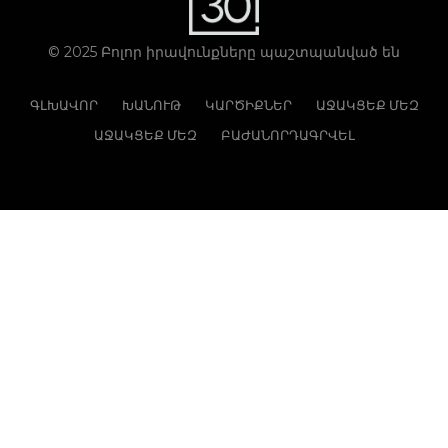
© 2025 Բոլոր իրավունքները պաշտպանված են
ԳԼԽԱՎՈՐ
ԽԱՆՈՒԹ
ԿԱՐԾԻՔՆԵՐ
ԱՋԱԿՑԵՔ ՄԵԶ
ԱՋԱԿՑԵՔ ՄԵԶ
ԲԱԺԱՆՈՐԴԱԳՐՎԵԼ