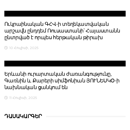
Ուկրաինական ԳՀՎ-ի տեղեկատվական
արշավն ընդդեմ Ռուսաստանի՝ Հայաստանն
ընտրված է որպես հերթական թիրախ
10 Հուլիսի, 2025
Երևանի ուրարտական ժառանգությունը,
Գառնին և Քարերի սիմֆոնիան ՅՈՒՆԵՍԿՕ-ի
նախնական ցանկում են
11 Հուլիսի, 2025
ԴԱՍԱԿԱՐԳԵՐ