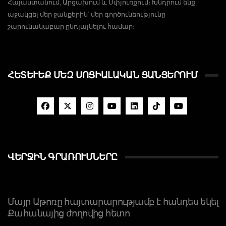
Հայաստանում, Արցախում և Սփյուռքում։ Խնդրում ենք
աջակցել մեր ջանքերին՝ մեր գործունեությունը
շարունակաբար ընդլայնելու համար։
ՀԵՏԵՒԵՔ ՄԵԶ ՍՈՑԻԱԼԱԿԱՆ ՑԱՆՑԵՐՈՒՄ
ՎԵՐՋԻՆ ԳՐԱՌՈՒՄՆԵՐԸ
Մայր Աթոռը հայտարարությամբ է հանդես եկել
Քահանայից ժողովից հետո