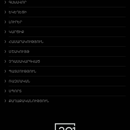
ԳԼԽԱՎՈՐ
ԵԿԵՂԵՑԻ
ԼՈՒՐԵՐ
ԿԱՐԾԻՔ
ՀԱՍԱՐԱԿՈՒԹՅՈՒՆ
ՄՇԱԿՈՒՅԹ
ՉԴԱՍԱԿԱՐԳՎԱԾ
ՊԱՏՄՈՒԹՅՈՒՆ
ՌԱԶՄԱԿԱՆ
ՍՊՈՐՏ
ՔԱՂԱՔԱԿԱՆՈՒԹՅՈՒՆ