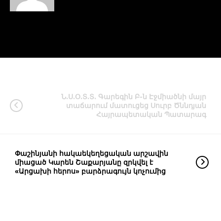
Ն.Ս.Օ.Տ.Տ. Գարեգին Բ-ն Էջմիածնի մայր
տաճարում մատուցեց Սուրբ Ծննդյան
Հայրապետական Պատարագ
Փաշինյանի հակաեկեղեցական արշավին
միացած Կարեն Շաքարյանը զրկվել է
«Արցախի հերոս» բարձրագույն կոչումից