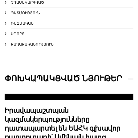
ՉԴԱՍԱԿԱՐԳՎԱԾ
ՊԱՏՄՈՒԹՅՈՒՆ
ՌԱԶՄԱԿԱՆ
ՍՊՈՐՏ
ՔԱՂԱՔԱԿԱՆՈՒԹՅՈՒՆ
ՓՈԽԿԱՊԱԿՑՎԱԾ ՆՅՈՒԹԵՐ
Իրավապաշտպան
կազմակերպությունները
դատապարտել են ԵԱՀԿ գլխավոր
քարտուղարի՝ Ամենայն հայոց