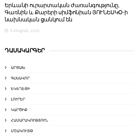
Երևանի ուրարտական ժառանգությունը,
Գառնին և Քարերի սիմֆոնիան ՅՈՒՆԵՍԿՕ-ի
նախնական ցանկում են
11 Հուլիսի, 2025
ԴԱՍԱԿԱՐԳԵՐ
ԱՐՑԱԽ
ԳԼԽԱՎՈՐ
ԵԿԵՂԵՑԻ
ԼՈՒՐԵՐ
ԿԱՐԾԻՔ
ՀԱՍԱՐԱԿՈՒԹՅՈՒՆ
ՄՇԱԿՈՒՅԹ