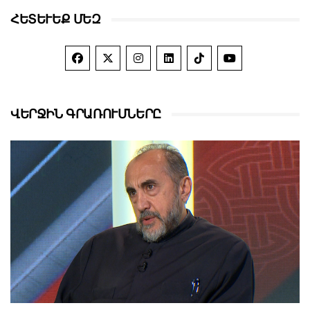
ՀԵՏԵՒԵՔ ՄԵԶ
ՎԵՐՋԻՆ ԳՐԱՌՈՒՄՆԵՐԸ