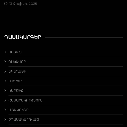
13 Հուլիսի, 2025
ԴԱՍԱԿԱՐԳԵՐ
ԱՐՑԱԽ
ԳԼԽԱՎՈՐ
ԵԿԵՂԵՑԻ
ԼՈՒՐԵՐ
ԿԱՐԾԻՔ
ՀԱՍԱՐԱԿՈՒԹՅՈՒՆ
ՄՇԱԿՈՒՅԹ
ՉԴԱՍԱԿԱՐԳՎԱԾ