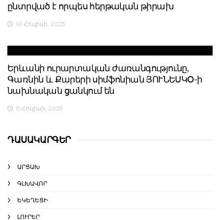
ընտրված է որպես հերթական թիրախ
10 Հուլիսի, 2025
Երևանի ուրարտական ժառանգությունը,
Գառնին և Քարերի սիմֆոնիան ՅՈՒՆԵՍԿՕ-ի
նախնական ցանկում են
11 Հուլիսի, 2025
ԴԱՍԱԿԱՐԳԵՐ
ԱՐՑԱԽ
ԳԼԽԱՎՈՐ
ԵԿԵՂԵՑԻ
ԼՈՒՐԵՐ