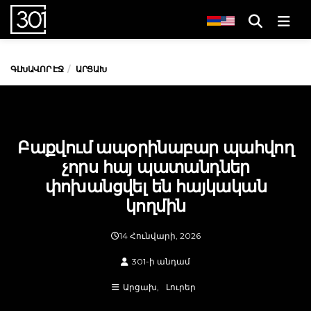
Men
ԳԼԽԱՎՈՐ ԷՋ
ԱՐՑԱԽ
Բաքվում ապօրինաբար պահվող
չորս հայ պատանդներ
փոխանցվել են հայկական
կողմին
14 Հունվարի, 2026
301-ի անդամ
Արցախ
Լուրեր