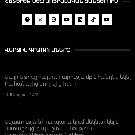
ՀԵՏԵՒԵՔ ՄԵԶ ՍՈՑԻԱԼԱԿԱՆ ՑԱՆՑԵՐՈՒՄ
ՎԵՐՋԻՆ ԳՐԱՌՈՒՄՆԵՐԸ
Մայր Աթոռը հայտարարությամբ է հանդես եկել
Քահանայից ժողովից հետո
11 Հուլիսի, 2025
Ազատության հրապարակում մեկնարկել է
նստացույց՝ ի պաշտպանություն