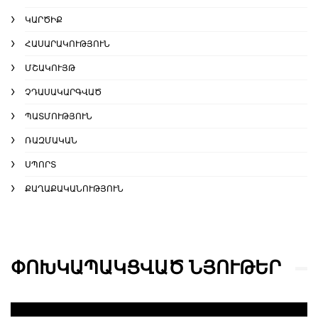
ԿԱՐԾԻՔ
ՀԱՍԱՐԱԿՈՒԹՅՈՒՆ
ՄՇԱԿՈՒՅԹ
ՉԴԱՍԱԿԱՐԳՎԱԾ
ՊԱՏՄՈՒԹՅՈՒՆ
ՌԱԶՄԱԿԱՆ
ՍՊՈՐՏ
ՔԱՂԱՔԱԿԱՆՈՒԹՅՈՒՆ
ՓՈԽԿԱՊԱԿՑՎԱԾ ՆՅՈՒԹԵՐ