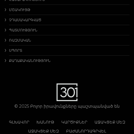
ՄՇԱԿՈՒՅԹ
ՉԴԱՍԱԿԱՐԳՎԱԾ
ՊԱՏՄՈՒԹՅՈՒՆ
ՌԱԶՄԱԿԱՆ
ՍՊՈՐՏ
ՔԱՂԱՔԱԿԱՆՈՒԹՅՈՒՆ
© 2025 Բոլոր իրավունքները պաշտպանված են
ԳԼԽԱՎՈՐ
ԽԱՆՈՒԹ
ԿԱՐԾԻՔՆԵՐ
ԱՋԱԿՑԵՔ ՄԵԶ
ԱՋԱԿՑԵՔ ՄԵԶ
ԲԱԺԱՆՈՐԴԱԳՐՎԵԼ