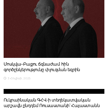
Մոսկվա–Բաքու ճգնաժամ. հին
գործընկերությունը փլուզման եզրին
3 Հուլիսի, 2025
Ուկրաինական ԳՀՎ-ի տեղեկատվական
արշավն ընդդեմ Ռուսաստանի՝ Հայաստանն