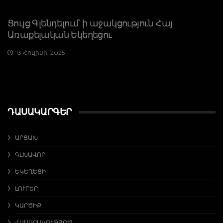
Ցույց Գլենդելում՝ ի աջակցություն Հայ
Առաքելական Եկեղեցու
13 Հուլիսի, 2025
ԴԱՍԱԿԱՐԳԵՐ
ԱՐՑԱԽ
ԳԼԽԱՎՈՐ
ԵԿԵՂԵՑԻ
ԼՈՒՐԵՐ
ԿԱՐԾԻՔ
ՀԱՍԱՐԱԿՈՒԹՅՈՒՆ