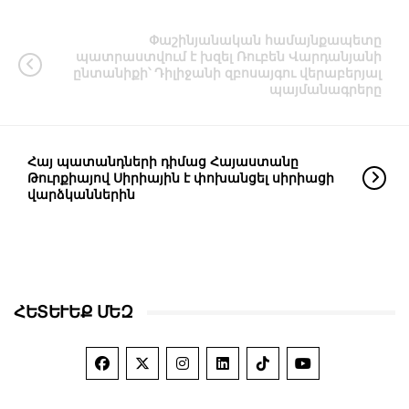
Փաշինյանական համայնքապետը
պատրաստվում է խզել Ռուբեն Վարդանյանի
ընտանիքի՝ Դիլիջանի զբոսայգու վերաբերյալ
պայմանագրերը
Հայ պատանդների դիմաց Հայաստանը
Թուրքիայով Սիրիային է փոխանցել սիրիացի
վարձկաններին
ՀԵՏԵՒԵՔ ՄԵԶ