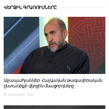
ՎԵՐՋԻՆ ԳՐԱՌՈՒՄՆԵՐԸ
Աջապահյաններ. Հայկական թագավորական
ընտանիքի վերջին մնացորդները
28 Հունիսի, 2025