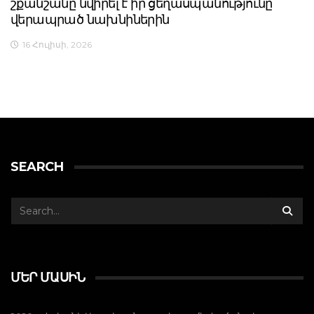
շքանշանը նվիրել է իր ցեղասպանությունը
վերապրած նախնիներին
16 Հուլիսի, 2026
SEARCH
ՄԵՐ ՄԱՍԻՆ