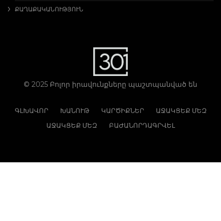
ՔԱՂԱՔԱԿԱՆՈՒԹՅՈՒՆ
© 2025 Բոլոր իրավունքները պաշտպանված են
ԳԼԽԱՎՈՐ
ԽԱՆՈՒԹ
ԿԱՐԾԻՔՆԵՐ
ԱՋԱԿՑԵՔ ՄԵԶ
ԱՋԱԿՑԵՔ ՄԵԶ
ԲԱԺԱՆՈՐԴԱԳՐՎԵԼ