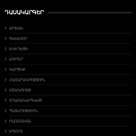
ԴԱՍԱԿԱՐԳԵՐ
ԱՐՑԱԽ
ԳԼԽԱՎՈՐ
ԵԿԵՂԵՑԻ
ԼՈՒՐԵՐ
ԿԱՐԾԻՔ
ՀԱՍԱՐԱԿՈՒԹՅՈՒՆ
ՄՇԱԿՈՒՅԹ
ՉԴԱՍԱԿԱՐԳՎԱԾ
ՊԱՏՄՈՒԹՅՈՒՆ
ՌԱԶՄԱԿԱՆ
ՍՊՈՐՏ