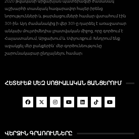
2020 թվականի Արցախյան պատերազմի ժամանակ
աշխարհի տասնյակ հազարավոր հայեր իրենց
նորությունների և թարմացումների համար վստահում էին
301-ին։ Այդ ժամանակից ի վեր 301-ը դարձել է առաջատար
անկախ մուլտիմեդիա լրատվական միջոց, որը գործում է
Հայաստանում, Արցախում և Սփյուռքում։ Խնդրում ենք
աջակցել մեր ջանքերին՝ մեր գործունեությունը
շարունակաբար ընդլայնելու համար։
ՀԵՏԵՒԵՔ ՄԵԶ ՍՈՑԻԱԼԱԿԱՆ ՑԱՆՑԵՐՈՒՄ
ՎԵՐՋԻՆ ԳՐԱՌՈՒՄՆԵՐԸ