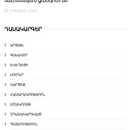
նախնական ցանկում են
11 Հուլիսի, 2025
ԴԱՍԱԿԱՐԳԵՐ
ԱՐՑԱԽ
ԳԼԽԱՎՈՐ
ԵԿԵՂԵՑԻ
ԼՈՒՐԵՐ
ԿԱՐԾԻՔ
ՀԱՍԱՐԱԿՈՒԹՅՈՒՆ
ՄՇԱԿՈՒՅԹ
ՉԴԱՍԱԿԱՐԳՎԱԾ
ՊԱՏՄՈՒԹՅՈՒՆ