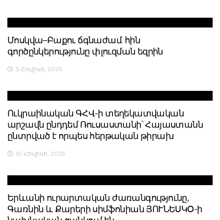
Մոսկվա–Բաքու ճգնաժամ. հին
գործընկերությունը փլուզման եզրին
3 Հուլիսի, 2025
Ուկրաինական ԳՀՎ-ի տեղեկատվական
արշավն ընդդեմ Ռուսաստանի՝ Հայաստանն
ընտրված է որպես հերթական թիրախ
10 Հուլիսի, 2025
Երևանի ուրարտական ժառանգությունը,
Գառնին և Քարերի սիմֆոնիան ՅՈՒՆԵՍԿՕ-ի