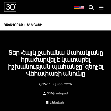
Men
ԳԼԽԱՎՈՐ ԷՋ
ԵԿԵՂԵՑԻ
Տեր Հայկ քահանա Սահակյանը
հրաժարվել է կատարել
իշխանության պահանջը՝ զեղչել
Վեհափառի անունը
25 Հունվարի, 2026
301-ի անդամ
Եկեղեցի