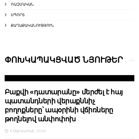
ՌԱԶՄԱԿԱՆ
ՍՊՈՐՏ
ՔԱՂԱՔԱԿԱՆՈՒԹՅՈՒՆ
ՓՈԽԿԱՊԱԿՑՎԱԾ ՆՅՈՒԹԵՐ
Բաքվի «դատարանը» մերժել է հայ
պատանդների վերաքննիչ
բողոքները՝ ապօրինի վճիռները
թողնելով անփոփոխ
6 Օգոստոսի, 2026