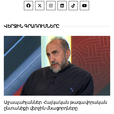
ՎԵՐՋԻՆ ԳՐԱՌՈՒՄՆԵՐԸ
Աջապահյաններ. Հայկական թագավորական
ընտանիքի վերջին մնացորդները