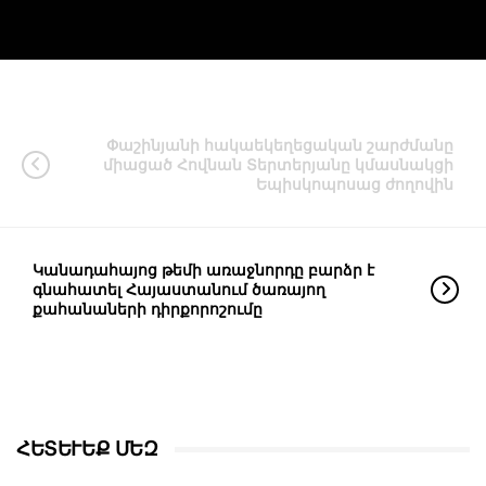
Փաշինյանի հակաեկեղեցական շարժմանը
միացած Հովնան Տերտերյանը կմասնակցի
Եպիսկոպոսաց ժողովին
Կանադահայոց թեմի առաջնորդը բարձր է
գնահատել Հայաստանում ծառայող
քահանաների դիրքորոշումը
ՀԵՏԵՒԵՔ ՄԵԶ