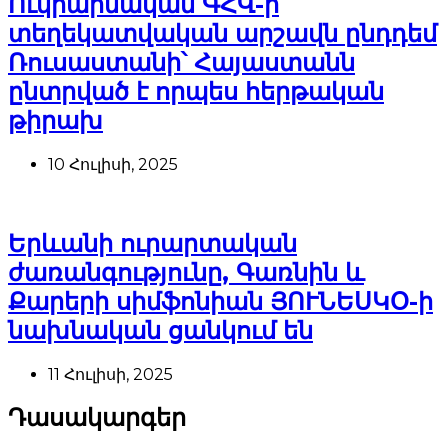
Ուկրաինական ԳՀՎ-ի
տեղեկատվական արշավն ընդդեմ
Ռուսաստանի՝ Հայաստանն
ընտրված է որպես հերթական
թիրախ
10 Հուլիսի, 2025
Երևանի ուրարտական
ժառանգությունը, Գառնին և
Քարերի սիմֆոնիան ՅՈՒՆԵՍԿՕ-ի
նախնական ցանկում են
11 Հուլիսի, 2025
Դասակարգեր