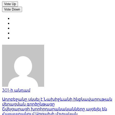
Vote Up
Vote Down
301-ի անդամ
Ադրբեջանը սկսել է Նախիջևանի ինքնավարության
վերացման գործընթացը
Շվեյցարացի խորհրդարանականները այցելել են
Հայաստանում Արցախի մշտական