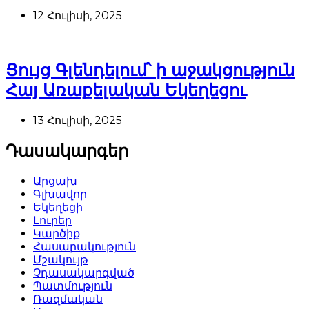
12 Հուլիսի, 2025
Ցույց Գլենդելում՝ ի աջակցություն
Հայ Առաքելական Եկեղեցու
13 Հուլիսի, 2025
Դասակարգեր
Արցախ
Գլխավոր
Եկեղեցի
Լուրեր
Կարծիք
Հասարակություն
Մշակույթ
Չդասակարգված
Պատմություն
Ռազմական