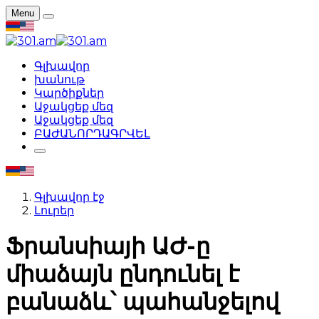
Menu
Գլխավոր
խանութ
Կարծիքներ
Աջակցեք մեզ
Աջակցեք մեզ
ԲԱԺԱՆՈՐԴԱԳՐՎԵԼ
Գլխավոր էջ
Լուրեր
Ֆրանսիայի ԱԺ-ը
միաձայն ընդունել է
բանաձև՝ պահանջելով