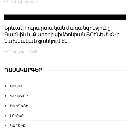
10 Հուլիսի, 2025
Երևանի ուրարտական ժառանգությունը,
Գառնին և Քարերի սիմֆոնիան ՅՈՒՆԵՍԿՕ-ի
նախնական ցանկում են
11 Հուլիսի, 2025
ԴԱՍԱԿԱՐԳԵՐ
ԱՐՑԱԽ
ԳԼԽԱՎՈՐ
ԵԿԵՂԵՑԻ
ԼՈՒՐԵՐ
ԿԱՐԾԻՔ