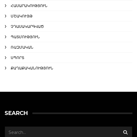
ՀԱՍԱՐԱԿՈՒԹՅՈՒՆ
ՄՇԱԿՈՒՅԹ
ՉԴԱՍԱԿԱՐԳՎԱԾ
ՊԱՏՄՈՒԹՅՈՒՆ
ՌԱԶՄԱԿԱՆ
ՍՊՈՐՏ
ՔԱՂԱՔԱԿԱՆՈՒԹՅՈՒՆ
SEARCH