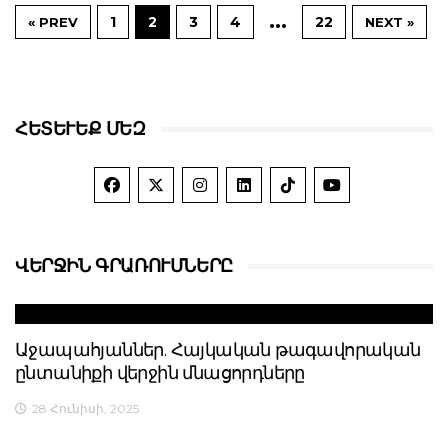
…
1
2
3
4
22
« PREV
NEXT »
ՀԵՏԵՒԵՔ ՄԵԶ
ՎԵՐՋԻՆ ԳՐԱՌՈՒՄՆԵՐԸ
Աջապահյաններ. Հայկական թագավորական
ընտանիքի վերջին մնացորդները
28 Հունիսի, 2025