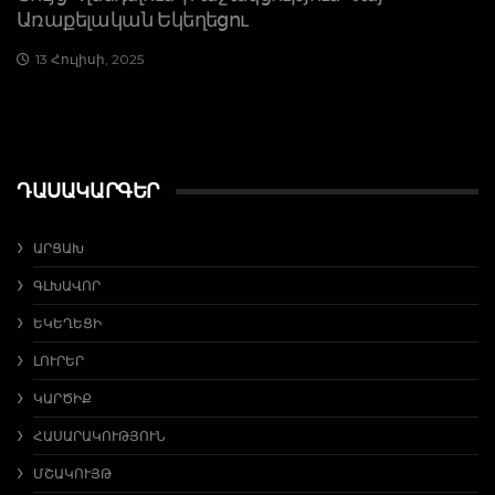
Առաքելական Եկեղեցու
13 Հուլիսի, 2025
ԴԱՍԱԿԱՐԳԵՐ
ԱՐՑԱԽ
ԳԼԽԱՎՈՐ
ԵԿԵՂԵՑԻ
ԼՈՒՐԵՐ
ԿԱՐԾԻՔ
ՀԱՍԱՐԱԿՈՒԹՅՈՒՆ
ՄՇԱԿՈՒՅԹ