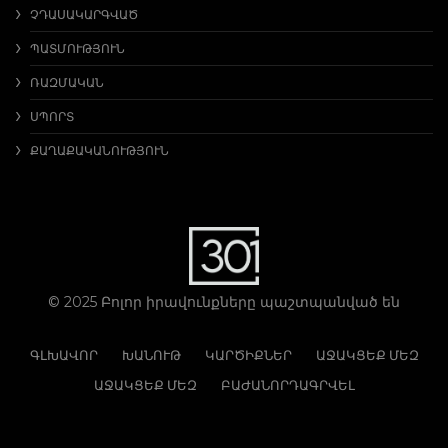
ՉԴԱՍԱԿԱՐԳՎԱԾ
ՊԱՏՄՈՒԹՅՈՒՆ
ՌԱԶՄԱԿԱՆ
ՍՊՈՐՏ
ՔԱՂԱՔԱԿԱՆՈՒԹՅՈՒՆ
© 2025 Բոլոր իրավունքները պաշտպանված են
ԳԼԽԱՎՈՐ
ԽԱՆՈՒԹ
ԿԱՐԾԻՔՆԵՐ
ԱՋԱԿՑԵՔ ՄԵԶ
ԱՋԱԿՑԵՔ ՄԵԶ
ԲԱԺԱՆՈՐԴԱԳՐՎԵԼ