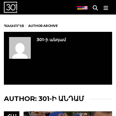
Men
ԳԼԽԱՎՈՐ ԷՋ
AUTHOR ARCHIVE
301-ի անդամ
AUTHOR:
301-Ի ԱՆԴԱՄ