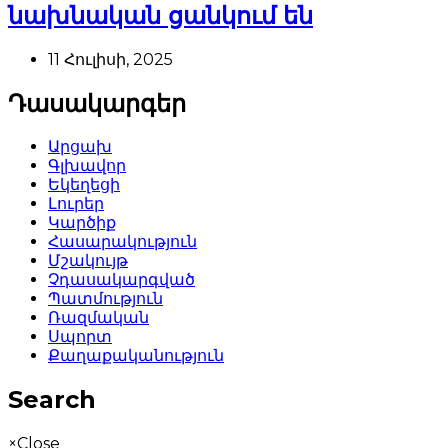
նախնական ցանկում են
11 Հուլիսի, 2025
Դասակարգեր
Արցախ
Գլխավոր
Եկեղեցի
Լուրեր
Կարծիք
Հասարակություն
Մշակույթ
Չդասակարգված
Պատմություն
Ռազմական
Սպորտ
Քաղաքականություն
Search
×
Close