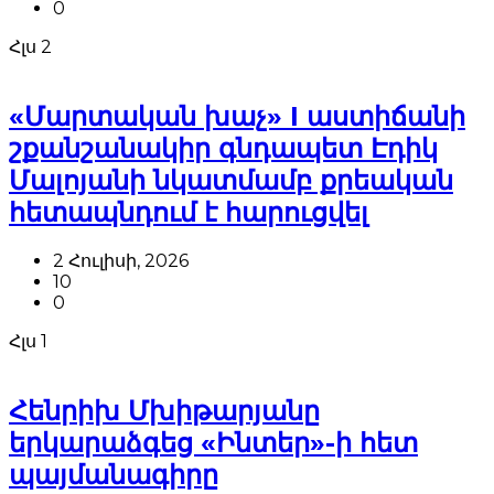
0
Հլս
2
«Մարտական խաչ» I աստիճանի
շքանշանակիր գնդապետ Էդիկ
Մալոյանի նկատմամբ քրեական
հետապնդում է հարուցվել
2 Հուլիսի, 2026
10
0
Հլս
1
Հենրիխ Մխիթարյանը
երկարաձգեց «Ինտեր»-ի հետ
պայմանագիրը