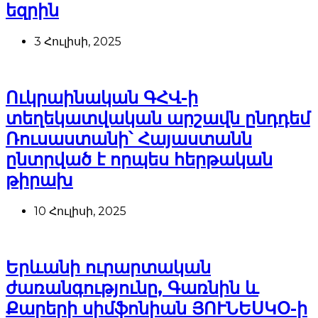
եզրին
3 Հուլիսի, 2025
Ուկրաինական ԳՀՎ-ի
տեղեկատվական արշավն ընդդեմ
Ռուսաստանի՝ Հայաստանն
ընտրված է որպես հերթական
թիրախ
10 Հուլիսի, 2025
Երևանի ուրարտական
ժառանգությունը, Գառնին և
Քարերի սիմֆոնիան ՅՈՒՆԵՍԿՕ-ի