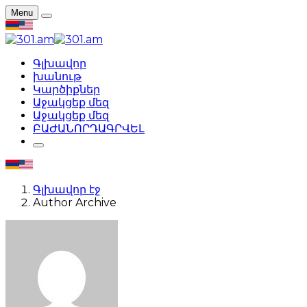
Menu
Գլխավոր
խանութ
Կարծիքներ
Աջակցեք մեզ
Աջակցեք մեզ
ԲԱԺԱՆՈՐԴԱԳՐՎԵԼ
Գլխավոր էջ
Author Archive